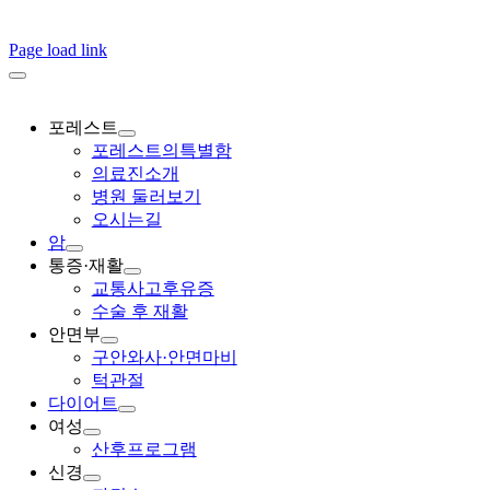
Page load link
포레스트
포레스트의특별함
의료진소개
병원 둘러보기
오시는길
암
통증·재활
교통사고후유증
수술 후 재활
안면부
구안와사·안면마비
턱관절
다이어트
여성
산후프로그램
신경