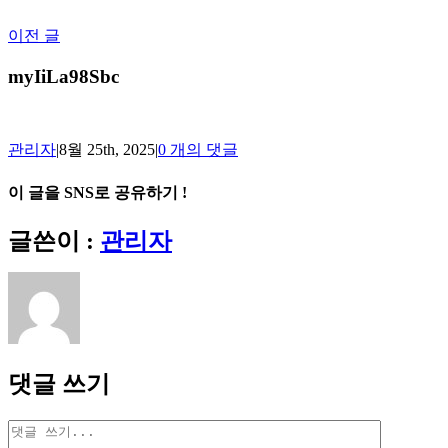
Skip
to
이전 글
content
myIiLa98Sbc
관리자
|
8월 25th, 2025
|
0 개의 댓글
이 글을 SNS로 공유하기 !
Facebook
X
Reddit
LinkedIn
Tumblr
Pinterest
Vk
이
글쓴이 :
관리자
메
일
댓글 쓰기
댓