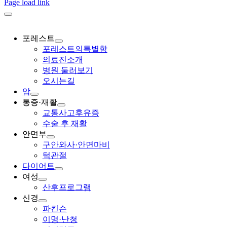
Page load link
포레스트
포레스트의특별함
의료진소개
병원 둘러보기
오시는길
암
통증·재활
교통사고후유증
수술 후 재활
안면부
구안와사·안면마비
턱관절
다이어트
여성
산후프로그램
신경
파킨슨
이명·난청