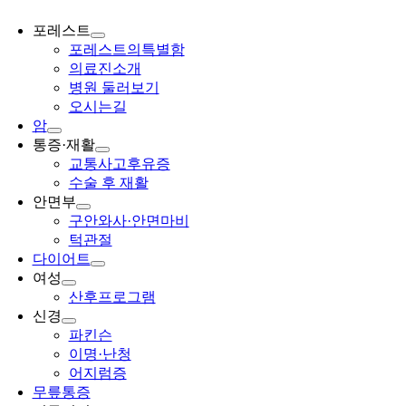
포레스트
포레스트의특별함
의료진소개
병원 둘러보기
오시는길
암
통증·재활
교통사고후유증
수술 후 재활
안면부
구안와사·안면마비
턱관절
다이어트
여성
산후프로그램
신경
파킨슨
이명·난청
어지럼증
무릎통증