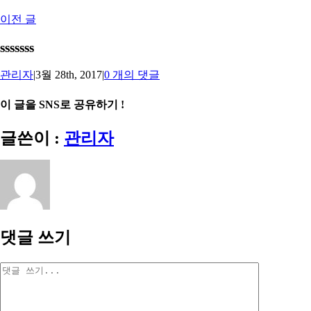
Skip
to
이전 글
content
sssssss
관리자
|
3월 28th, 2017
|
0 개의 댓글
이 글을 SNS로 공유하기 !
Facebook
X
Reddit
LinkedIn
Tumblr
Pinterest
Vk
이
글쓴이 :
관리자
메
일
댓글 쓰기
댓
글