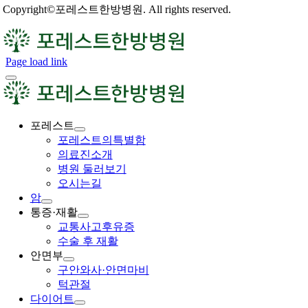
Copyright©포레스트한방병원. All rights reserved.
Page load link
포레스트
포레스트의특별함
의료진소개
병원 둘러보기
오시는길
암
통증·재활
교통사고후유증
수술 후 재활
안면부
구안와사·안면마비
턱관절
다이어트