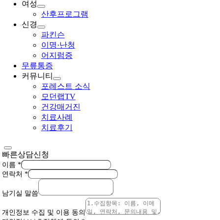
여성
산후프로그램
신경
파킨슨
이명·난청
어지럼증
무릎통증
커뮤니티
포레스트 소식
모던랩TV
건강매거진
치료사례
치료후기
빠른상담신청
이름
*
연락처
*
남기실 말씀
개인정보 수집 및 이용 동의